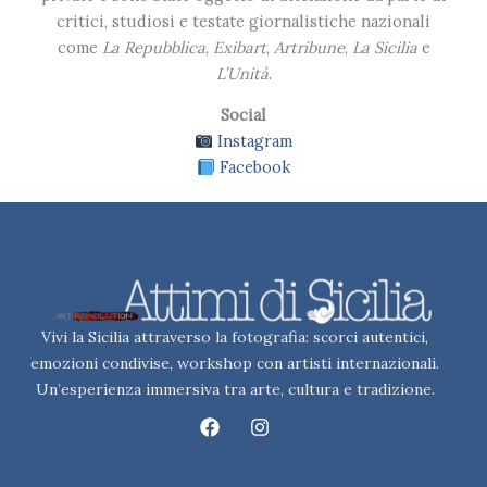
critici, studiosi e testate giornalistiche nazionali
come
La Repubblica
,
Exibart
,
Artribune
,
La Sicilia
e
L’Unità
.
Social
Instagram
Facebook
Vivi la Sicilia attraverso la fotografia: scorci autentici,
emozioni condivise, workshop con artisti internazionali.
Un’esperienza immersiva tra arte, cultura e tradizione.
F
I
a
n
c
s
e
t