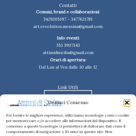
b
a
Contatti
o
g
Comuni, brand e collaborazioni
:
o
r
3429205197
–
3477621781
k
a
m
art.revolution.messina@gmail.com
Info eventi
:
351 3907143
attimidisicilia@gmail.com
Orari di apertura:
Dal Lun al Ven dalle 10 alle 12
Link Utili
REGOLAMENTO
Gestisci Consenso
MODULO ISCRIZIONE
Per fornire le migliori esperienze, utilizziamo tecnologie come i cookie
per memorizzare e/o accedere alle informazioni del dispositivo. Il
LIBERATORIA PER L'IMMAGINE
consenso a queste tecnologie ci permetterà di elaborare dati come il
comportamento di navigazione o ID unici su questo sito. Non
LIBERATORIA PER CESSIONE DEI DIRITTI