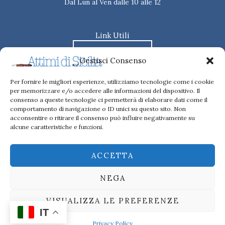
Dal Lun al Ven dalle 10 alle 12
Link Utili
REGOLAMENTO
Gestisci Consenso
MODULO ISCRIZIONE
Per fornire le migliori esperienze, utilizziamo tecnologie come i cookie
per memorizzare e/o accedere alle informazioni del dispositivo. Il
LIBERATORIA PER L'IMMAGINE
consenso a queste tecnologie ci permetterà di elaborare dati come il
comportamento di navigazione o ID unici su questo sito. Non
LIBERATORIA PER CESSIONE DEI DIRITTI
acconsentire o ritirare il consenso può influire negativamente su
ALL'IMMAGINE
alcune caratteristiche e funzioni.
ACCETTA
Art Revolution | C.F 97117240834 |
Cookie Policy – Privacy
NEGA
Policy
| Copyright 2025 ©
VISUALIZZA LE PREFERENZE
Realizzato da
IT
Privacy Policy