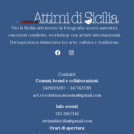
Vivi la Sicilia attraverso la fotografia: scorci autentici,
emozioni condivise, workshop con artisti internazionali.
Un’esperienza immersiva tra arte, cultura e tradizione.
F
I
a
n
c
s
e
t
b
a
Contatti
o
g
Comuni, brand e collaborazioni
:
o
r
3429205197
–
3477621781
k
a
m
art.revolution.messina@gmail.com
Info eventi
:
351 3907143
attimidisicilia@gmail.com
Orari di apertura: